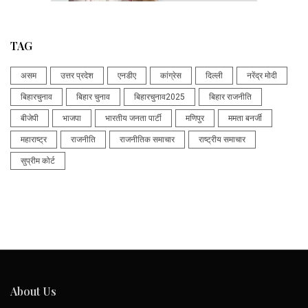
TAG
असम
उत्तर प्रदेश
एनडीए
कांग्रेस
दिल्ली
नरेंद्र मोदी
बिहारचुनाव
बिहार चुनाव
बिहारचुनाव2025
बिहार राजनीति
बीजेपी
भाजपा
भारतीय जनता पार्टी
मणिपुर
ममता बनर्जी
महाराष्ट्र
राजनीति
राजनीतिक समाचार
राष्ट्रीय समाचार
सुप्रीम कोर्ट
About Us