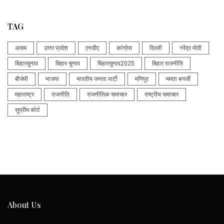
TAG
असम
उत्तर प्रदेश
एनडीए
कांग्रेस
दिल्ली
नरेंद्र मोदी
बिहारचुनाव
बिहार चुनाव
बिहारचुनाव2025
बिहार राजनीति
बीजेपी
भाजपा
भारतीय जनता पार्टी
मणिपुर
ममता बनर्जी
महाराष्ट्र
राजनीति
राजनीतिक समाचार
राष्ट्रीय समाचार
सुप्रीम कोर्ट
About Us