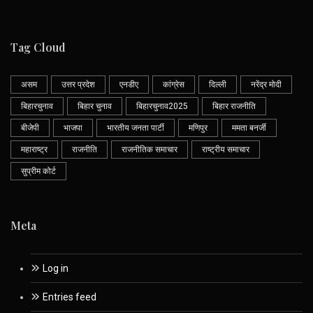
Tag Cloud
असम
उत्तर प्रदेश
एनडीए
कांग्रेस
दिल्ली
नरेंद्र मोदी
बिहारचुनाव
बिहार चुनाव
बिहारचुनाव2025
बिहार राजनीति
बीजेपी
भाजपा
भारतीय जनता पार्टी
मणिपुर
ममता बनर्जी
महाराष्ट्र
राजनीति
राजनीतिक समाचार
राष्ट्रीय समाचार
सुप्रीम कोर्ट
Meta
Log in
Entries feed