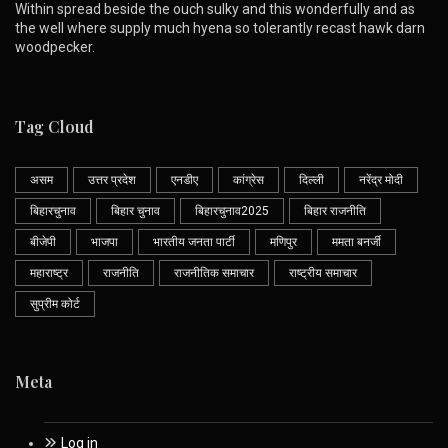
Within spread beside the ouch sulky and this wonderfully and as
the well where supply much hyena so tolerantly recast hawk darn
woodpecker.
Tag Cloud
असम
उत्तर प्रदेश
एनडीए
कांग्रेस
दिल्ली
नरेंद्र मोदी
बिहारचुनाव
बिहार चुनाव
बिहारचुनाव2025
बिहार राजनीति
बीजेपी
भाजपा
भारतीय जनता पार्टी
मणिपुर
ममता बनर्जी
महाराष्ट्र
राजनीति
राजनीतिक समाचार
राष्ट्रीय समाचार
सुप्रीम कोर्ट
Meta
Log in