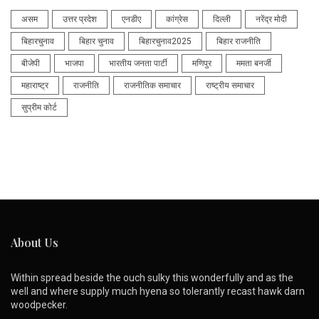
असम
उत्तर प्रदेश
एनडीए
कांग्रेस
दिल्ली
नरेंद्र मोदी
बिहारचुनाव
बिहार चुनाव
बिहारचुनाव2025
बिहार राजनीति
बीजेपी
भाजपा
भारतीय जनता पार्टी
मणिपुर
ममता बनर्जी
महाराष्ट्र
राजनीति
राजनीतिक समाचार
राष्ट्रीय समाचार
सुप्रीम कोर्ट
About Us
Within spread beside the ouch sulky this wonderfully and as the
well and where supply much hyena so tolerantly recast hawk darn
woodpecker.