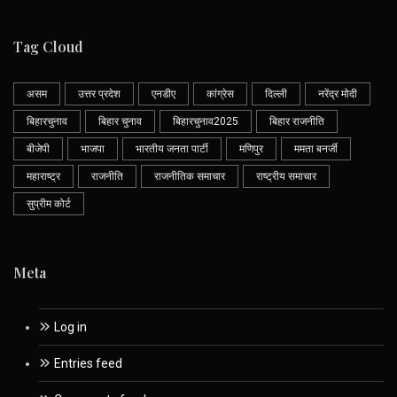
Tag Cloud
असम
उत्तर प्रदेश
एनडीए
कांग्रेस
दिल्ली
नरेंद्र मोदी
बिहारचुनाव
बिहार चुनाव
बिहारचुनाव2025
बिहार राजनीति
बीजेपी
भाजपा
भारतीय जनता पार्टी
मणिपुर
ममता बनर्जी
महाराष्ट्र
राजनीति
राजनीतिक समाचार
राष्ट्रीय समाचार
सुप्रीम कोर्ट
Meta
Log in
Entries feed