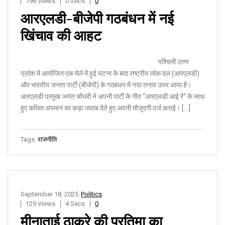
196 Views
0 Secs
0
आरएलडी-बीजेपी गठबंधन में नई
खिंचाव की आहट
पश्चिमी उत्तर
प्रदेश में आयोजित एक मेले में हुई घटना के बाद राष्ट्रीय लोक दल (आरएलडी)
और भारतीय जनता पार्टी (बीजेपी) के गठबंधन में नया तनाव उभर आया है।
आरएलडी प्रमुख जयंत चौधरी ने अपनी पार्टी के गीत “आरएलडी आई रे” के साथ
हुए कथित अपमान का कड़ा जवाब देते हुए अपनी मौजूदगी दर्ज कराई। […]
Tags:
राजनीति
September 18, 2025
Politics
129 Views
4 Secs
0
मीनाताई ठाकरे की प्रतिमा का