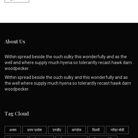
About Us
Within spread beside the ouch sulky this wonderfully and as the
well and where supply much hyena so tolerantly recast hawk darn
woodpecker.
Within spread beside the ouch sulky and this wonderfully and as
the well where supply much hyena so tolerantly recast hawk darn
woodpecker.
Tag Cloud
असम
उत्तर प्रदेश
एनडीए
कांग्रेस
दिल्ली
नरेंद्र मोदी