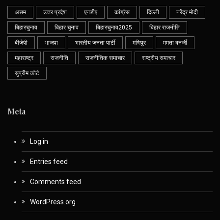
असम
उत्तर प्रदेश
एनडीए
कांग्रेस
दिल्ली
नरेंद्र मोदी
बिहारचुनाव
बिहार चुनाव
बिहारचुनाव2025
बिहार राजनीति
बीजेपी
भाजपा
भारतीय जनता पार्टी
मणिपुर
ममता बनर्जी
महाराष्ट्र
राजनीति
राजनीतिक समाचार
राष्ट्रीय समाचार
सुप्रीम कोर्ट
Meta
Log in
Entries feed
Comments feed
WordPress.org