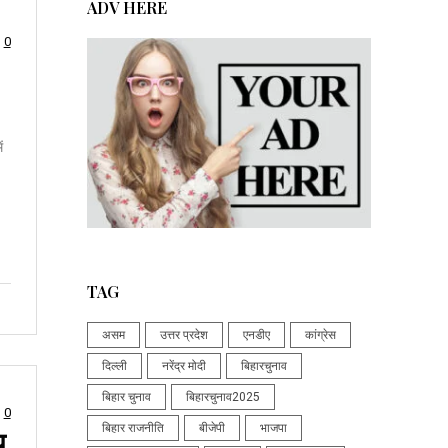
ADV HERE
0
ं
TAG
असम
उत्तर प्रदेश
एनडीए
कांग्रेस
दिल्ली
नरेंद्र मोदी
बिहारचुनाव
बिहार चुनाव
बिहारचुनाव2025
0
बिहार राजनीति
बीजेपी
भाजपा
य