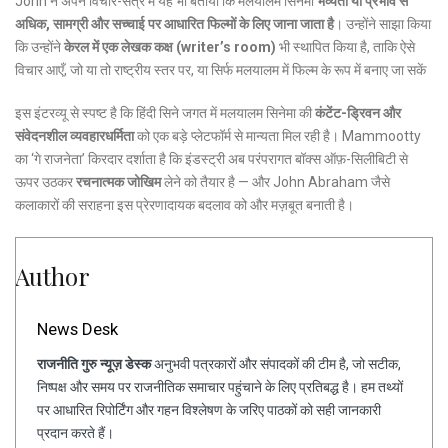
John ने अपने विचार-सत्र में यह भी बताया कि मलयालम सिनेमा
भव्यता या प्रभाव से
अधिक, सामग्री और सच्चाई पर आधारित फिल्मों के लिए जाना जाता है
। उन्होंने साझा किया
कि उन्होंने
केरल में एक लेखक कक्ष (writer’s room)
भी स्थापित किया है, ताकि ऐसे
विचार आएँ, जो या तो राष्ट्रीय स्तर पर, या सिर्फ मलयालम में फिल्म के रूप में बनाए जा सकें
इस इंटरव्यू से स्पष्ट है कि हिंदी सिने जगत में मलयालम सिनेमा की
कंटेंट-ड्रिवन और
संवेदनशील व्यवहारधर्मिता
को एक बड़े प्लेटफॉर्म से मान्यता मिल रही है। Mammootty
का ‘गे राजनेता’ किरदार दर्शाता है कि इंडस्ट्री अब परंपरागत बॉक्स ऑफ़-सिलीबिटी से
ऊपर उठकर
रचनात्मक जोखिम
लेने को तैयार है — और John Abraham जैसे
कलाकारों की सराहना इस प्रेरणादायक बदलाव को और मज़बूत बनाती है।
Author
News Desk
राजनीति गुरु न्यूज़ डेस्क
अनुभवी पत्रकारों और संपादकों की टीम है, जो सटीक,
निष्पक्ष और समय पर राजनीतिक समाचार पहुंचाने के लिए प्रतिबद्ध है। हम तथ्यों
पर आधारित रिपोर्टिंग और गहन विश्लेषण के जरिए पाठकों को सही जानकारी
प्रदान करते हैं।