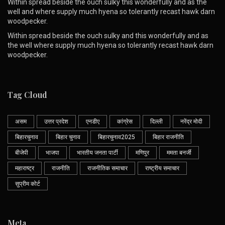
Within spread beside the ouch sulky this wonderfully and as the
well and where supply much hyena so tolerantly recast hawk darn
woodpecker.
Within spread beside the ouch sulky and this wonderfully and as
the well where supply much hyena so tolerantly recast hawk darn
woodpecker.
Tag Cloud
असम
उत्तर प्रदेश
एनडीए
कांग्रेस
दिल्ली
नरेंद्र मोदी
बिहारचुनाव
बिहार चुनाव
बिहारचुनाव2025
बिहार राजनीति
बीजेपी
भाजपा
भारतीय जनता पार्टी
मणिपुर
ममता बनर्जी
महाराष्ट्र
राजनीति
राजनीतिक समाचार
राष्ट्रीय समाचार
सुप्रीम कोर्ट
Meta