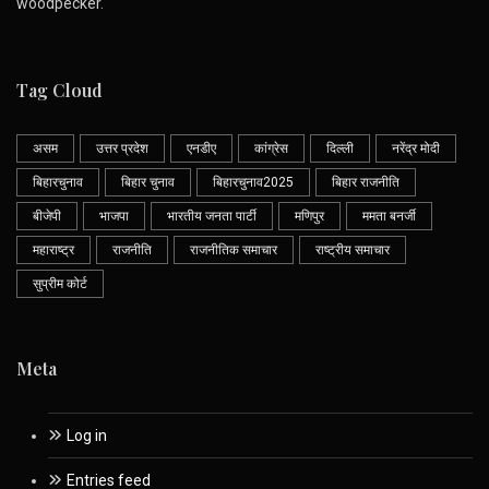
woodpecker.
Tag Cloud
असम
उत्तर प्रदेश
एनडीए
कांग्रेस
दिल्ली
नरेंद्र मोदी
बिहारचुनाव
बिहार चुनाव
बिहारचुनाव2025
बिहार राजनीति
बीजेपी
भाजपा
भारतीय जनता पार्टी
मणिपुर
ममता बनर्जी
महाराष्ट्र
राजनीति
राजनीतिक समाचार
राष्ट्रीय समाचार
सुप्रीम कोर्ट
Meta
Log in
Entries feed