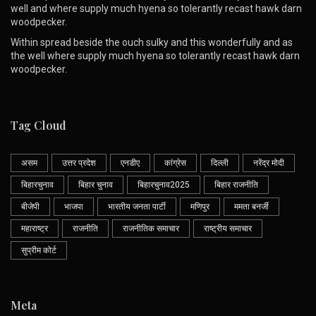
well and where supply much hyena so tolerantly recast hawk darn
woodpecker.
Within spread beside the ouch sulky and this wonderfully and as
the well where supply much hyena so tolerantly recast hawk darn
woodpecker.
Tag Cloud
असम
उत्तर प्रदेश
एनडीए
कांग्रेस
दिल्ली
नरेंद्र मोदी
बिहारचुनाव
बिहार चुनाव
बिहारचुनाव2025
बिहार राजनीति
बीजेपी
भाजपा
भारतीय जनता पार्टी
मणिपुर
ममता बनर्जी
महाराष्ट्र
राजनीति
राजनीतिक समाचार
राष्ट्रीय समाचार
सुप्रीम कोर्ट
Meta