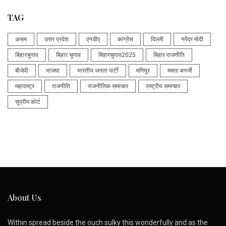
TAG
असम
उत्तर प्रदेश
एनडीए
कांग्रेस
दिल्ली
नरेंद्र मोदी
बिहारचुनाव
बिहार चुनाव
बिहारचुनाव2025
बिहार राजनीति
बीजेपी
भाजपा
भारतीय जनता पार्टी
मणिपुर
ममता बनर्जी
महाराष्ट्र
राजनीति
राजनीतिक समाचार
राष्ट्रीय समाचार
सुप्रीम कोर्ट
About Us
Within spread beside the ouch sulky this wonderfully and as the