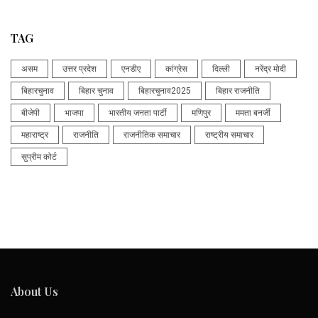
TAG
असम
उत्तर प्रदेश
एनडीए
कांग्रेस
दिल्ली
नरेंद्र मोदी
बिहारचुनाव
बिहार चुनाव
बिहारचुनाव2025
बिहार राजनीति
बीजेपी
भाजपा
भारतीय जनता पार्टी
मणिपुर
ममता बनर्जी
महाराष्ट्र
राजनीति
राजनीतिक समाचार
राष्ट्रीय समाचार
सुप्रीम कोर्ट
About Us