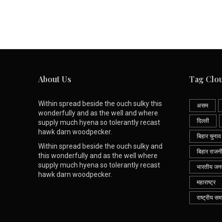
About Us
Tag Clo
Within spread beside the ouch sulky this
असम
wonderfully and as the well and where
दिल्ली
supply much hyena so tolerantly recast
hawk darn woodpecker.
बिहार चुनाव
Within spread beside the ouch sulky and
बिहार राजन
this wonderfully and as the well where
supply much hyena so tolerantly recast
भारतीय जनता
hawk darn woodpecker.
महाराष्ट्र
राष्ट्रीय सम