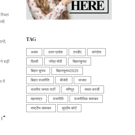
 स्थित
िसी
TAG
ानों,
असम
उत्तर प्रदेश
एनडीए
कांग्रेस
ने बड़ी
दिल्ली
नरेंद्र मोदी
बिहारचुनाव
बिहार चुनाव
बिहारचुनाव2025
बिहार राजनीति
बीजेपी
भाजपा
 में
भारतीय जनता पार्टी
मणिपुर
ममता बनर्जी
महाराष्ट्र
राजनीति
राजनीतिक समाचार
राष्ट्रीय समाचार
सुप्रीम कोर्ट
ं।”