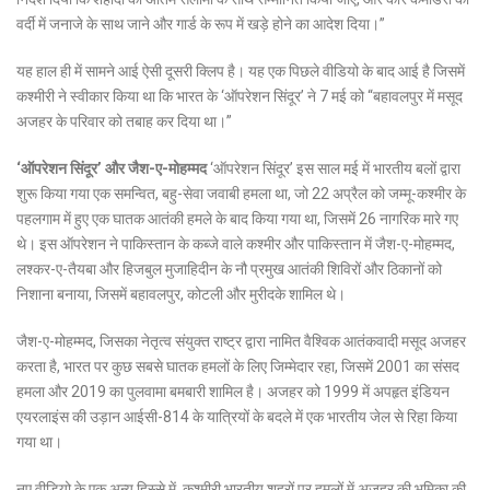
वर्दी में जनाजे के साथ जाने और गार्ड के रूप में खड़े होने का आदेश दिया।”
यह हाल ही में सामने आई ऐसी दूसरी क्लिप है। यह एक पिछले वीडियो के बाद आई है जिसमें
कश्मीरी ने स्वीकार किया था कि भारत के ‘ऑपरेशन सिंदूर’ ने 7 मई को “बहावलपुर में मसूद
अजहर के परिवार को तबाह कर दिया था।”
‘ऑपरेशन सिंदूर’ और जैश-ए-मोहम्मद
‘ऑपरेशन सिंदूर’ इस साल मई में भारतीय बलों द्वारा
शुरू किया गया एक समन्वित, बहु-सेवा जवाबी हमला था, जो 22 अप्रैल को जम्मू-कश्मीर के
पहलगाम में हुए एक घातक आतंकी हमले के बाद किया गया था, जिसमें 26 नागरिक मारे गए
थे। इस ऑपरेशन ने पाकिस्तान के कब्जे वाले कश्मीर और पाकिस्तान में जैश-ए-मोहम्मद,
लश्कर-ए-तैयबा और हिजबुल मुजाहिदीन के नौ प्रमुख आतंकी शिविरों और ठिकानों को
निशाना बनाया, जिसमें बहावलपुर, कोटली और मुरीदके शामिल थे।
जैश-ए-मोहम्मद, जिसका नेतृत्व संयुक्त राष्ट्र द्वारा नामित वैश्विक आतंकवादी मसूद अजहर
करता है, भारत पर कुछ सबसे घातक हमलों के लिए जिम्मेदार रहा, जिसमें 2001 का संसद
हमला और 2019 का पुलवामा बमबारी शामिल है। अजहर को 1999 में अपहृत इंडियन
एयरलाइंस की उड़ान आईसी-814 के यात्रियों के बदले में एक भारतीय जेल से रिहा किया
गया था।
नए वीडियो के एक अन्य हिस्से में, कश्मीरी भारतीय शहरों पर हमलों में अजहर की भूमिका की