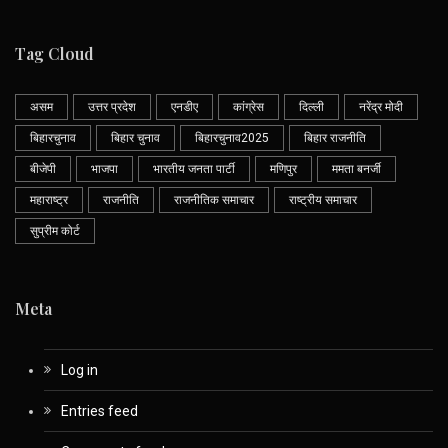
Tag Cloud
असम
उत्तर प्रदेश
एनडीए
कांग्रेस
दिल्ली
नरेंद्र मोदी
बिहारचुनाव
बिहार चुनाव
बिहारचुनाव2025
बिहार राजनीति
बीजेपी
भाजपा
भारतीय जनता पार्टी
मणिपुर
ममता बनर्जी
महाराष्ट्र
राजनीति
राजनीतिक समाचार
राष्ट्रीय समाचार
सुप्रीम कोर्ट
Meta
Log in
Entries feed