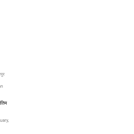
ंतिम
uary,