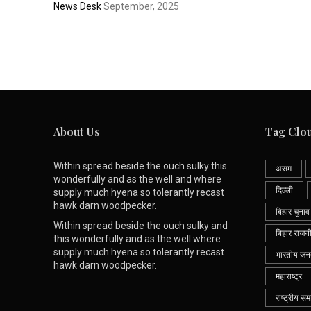
News Desk
September, 2025
About Us
Tag Clo
Within spread beside the ouch sulky this
असम
wonderfully and as the well and where
दिल्ली
supply much hyena so tolerantly recast
hawk darn woodpecker.
बिहार चुनाव
Within spread beside the ouch sulky and
बिहार राजन
this wonderfully and as the well where
supply much hyena so tolerantly recast
भारतीय जनता
hawk darn woodpecker.
महाराष्ट्र
राष्ट्रीय सम