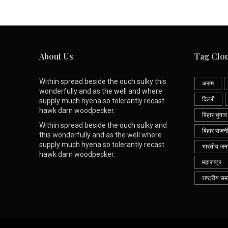
About Us
Tag Clo
Within spread beside the ouch sulky this
असम
wonderfully and as the well and where
दिल्ली
supply much hyena so tolerantly recast
hawk darn woodpecker.
बिहार चुनाव
Within spread beside the ouch sulky and
बिहार राजन
this wonderfully and as the well where
supply much hyena so tolerantly recast
भारतीय जनता
hawk darn woodpecker.
महाराष्ट्र
राष्ट्रीय सम