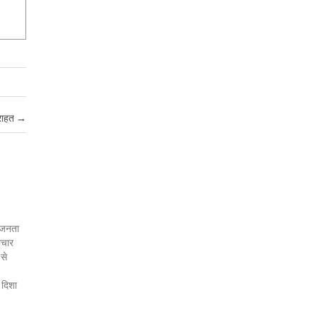
 राहत
→
र जनता
ाचार
 से
 दिशा