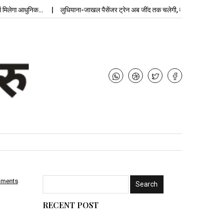
ा आधुनिक…
लुधियाना-जाखल पैसेंजर ट्रेन अब जींद तक चलेगी, बढ़ेगी…
उपचुनाव न
mments
RECENT POST