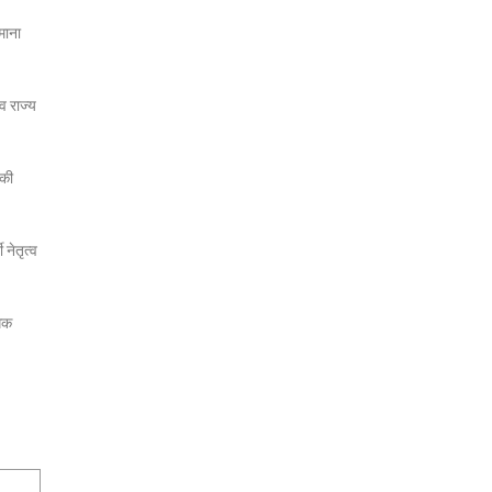
माना
व राज्य
 की
नेतृत्व
धिक