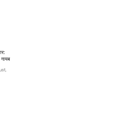
ार:
P गायब
st,