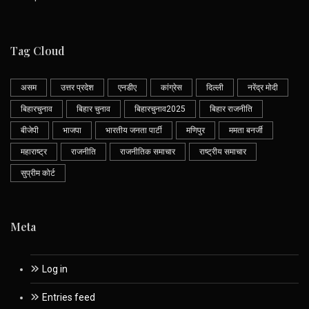
Tag Cloud
असम
उत्तर प्रदेश
एनडीए
कांग्रेस
दिल्ली
नरेंद्र मोदी
बिहारचुनाव
बिहार चुनाव
बिहारचुनाव2025
बिहार राजनीति
बीजेपी
भाजपा
भारतीय जनता पार्टी
मणिपुर
ममता बनर्जी
महाराष्ट्र
राजनीति
राजनीतिक समाचार
राष्ट्रीय समाचार
सुप्रीम कोर्ट
Meta
Log in
Entries feed